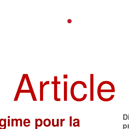
Article
gime pour la
D
p