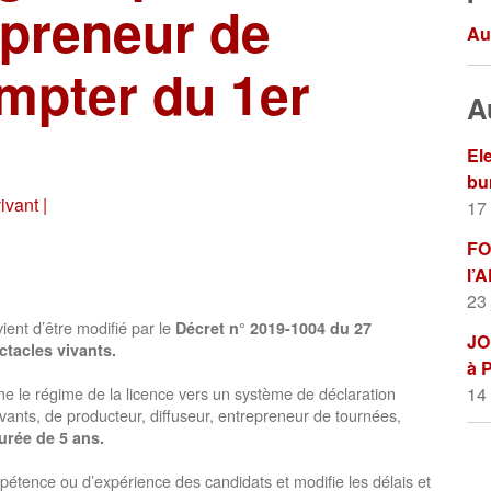
epreneur de
Au
mpter du 1er
A
El
bu
ivant |
17
FO
l’
23 
ient d’être modifié par le
Décret n° 2019-1004 du 27
JOP
ctacles vivants.
à 
e le régime de la licence vers un système de déclaration
14
ivants, de producteur, diffuseur, entrepreneur de tournées,
urée de 5 ans.
pétence ou d’expérience des candidats et modifie les délais et