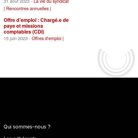
31 août 2023 -
La vie du syndicat
|
Rencontres annuelles |
Offre d’emploi : Chargé.e de
paye et missions
comptables (CDI)
15 juin 2023 -
Offres d'emploi |
Qui sommes-nous ?